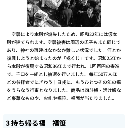
空襲により本殿が焼失したため、昭和22年には仮本
殿が建てられます。空襲被害は周辺の氏子もまた同じで
あり、神社の再建はなかなか難しい状況でした。何とか
復興しようと始まったのが「戎くじ」です。昭和25年か
ら本殿が復興する昭和36年まで行われ、1回百円の寄進
で、千口を一組とし抽選を行いました。毎年50万人ほ
どの参拝者でにぎわう十日戎に、もうひとつその年の福
をうらなう行事となりました。商品は四斗樽・活け鯛な
ど豪華なものや、お札や福笹、福面が当たりました。
3 持ち帰る福 福笹