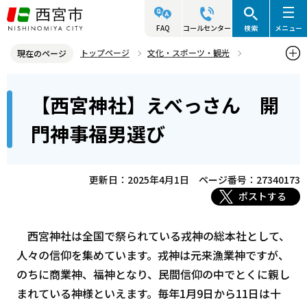
こ
の
FAQ
コールセンター
検索
メニュー
ペ
トップページ
文化・スポーツ・観光
現在のページ
ー
歴史と文化財
西宮の昔の写真
本
ジ
【西宮神社】えべっさん 開
【西宮神社】えべっさん 開門神事福男選び
文
の
こ
先
門神事福男選び
こ
頭
か
で
ら
更新日：2025年4月1日
ページ番号：27340173
す
ポストする
西宮神社は全国で祭られている戎神の総本社として、
人々の信仰を集めています。戎神は元来漁業神ですが、
のちに商業神、福神となり、民間信仰の中でとくに親し
まれている神様といえます。毎年1月9日から11日は十