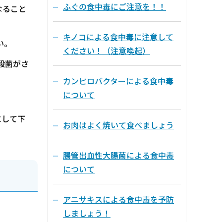
ふぐの食中毒にご注意を！！
なること
キノコによる食中毒に注意して
い。
ください！（注意喚起）
殺菌がさ
カンピロバクターによる食中毒
について
にして下
お肉はよく焼いて食べましょう
腸管出血性大腸菌による食中毒
について
アニサキスによる食中毒を予防
しましょう！