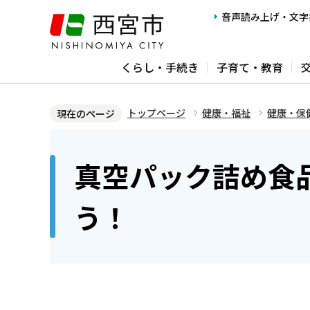
こ
音声読み上げ・文字
の
ペ
くらし・手続き
子育て・教育
ー
ジ
の
トップページ
健康・福祉
健康・保
現在のページ
先
本
頭
文
真空パック詰め食
で
こ
す
こ
う！
か
ら