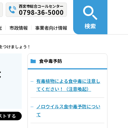
西宮市総合コールセンター
0798-36-5000
検索
光
市政情報
事業者向け情報
をつけましょう！
食中毒予防
ょ
有毒植物による食中毒に注意し
てください！（注意喚起）
ノロウイルス食中毒予防につい
て
ストする