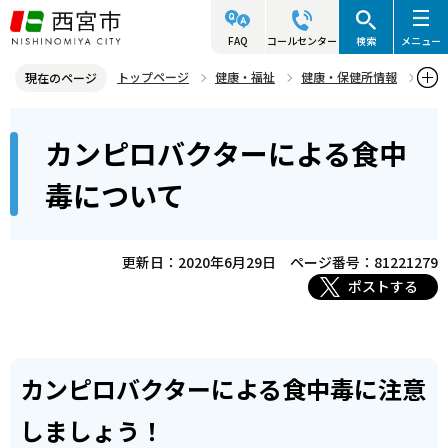
こ
の
FAQ
コールセンター
検索
メニュー
ペ
トップページ
健康・福祉
健康・保健所情報
現在のページ
ー
食品衛生
食中毒予防
本
ジ
カンピロバクターによる食中
カンピロバクターによる食中毒について
文
の
こ
先
毒について
こ
頭
か
で
ら
更新日：2020年6月29日
ページ番号：81221279
す
ポストする
カンピロバクターによる食中毒に注意
しましょう！