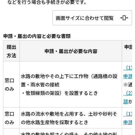
などを行う場合も手続きが必要です。
画面サイズに合わせて閲覧
申請・届出の内容と必要な書類
提出
申請
申請・届出が必要な内容
方法
（1
水路の敷地やその上下に工作物（通路橋の設
申請
窓口
置・雨水管の接続
※通
のみ
・管類線類の架設）を設置するとき
（2
談
か
窓口
水路の流水や敷地を占用する、土砂や砂利そ
（1
のみ
の他水路生産物を採取するとき
申請
水路の敷地を掘さくや盛土、その他土地の形