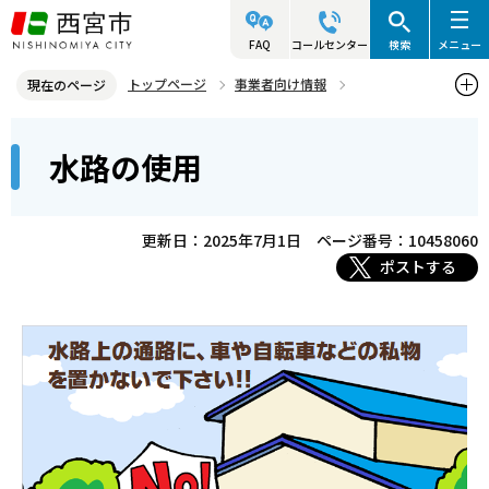
こ
の
FAQ
コールセンター
検索
メニュー
ペ
トップページ
事業者向け情報
現在のページ
ー
建築・許可・申請等
道路・水路等
水路の使用
本
ジ
水路の使用
文
の
こ
先
こ
頭
更新日：2025年7月1日
ページ番号：10458060
か
で
ポストする
ら
す