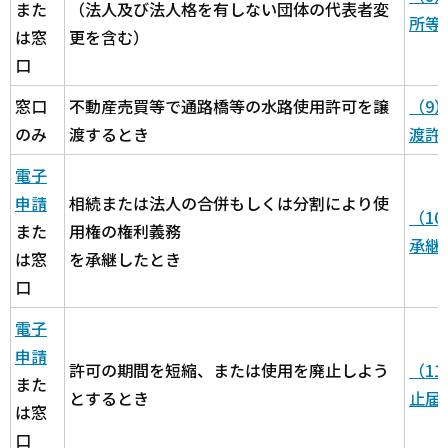
また
（法人及び法人格を有しない団体の代表者変
所等
は窓
更を含む）
口
窓口
不動産売買等で通路橋等の水路使用許可を譲
（9
のみ
渡するとき
渡許
電子
申請
相続または法人の合併もしくは分割により使
（1
また
用権の権利義務
承継
は窓
を承継したとき
口
電子
申請
許可の期間を短縮、または使用を廃止しよう
（1
また
とするとき
止届
は窓
口