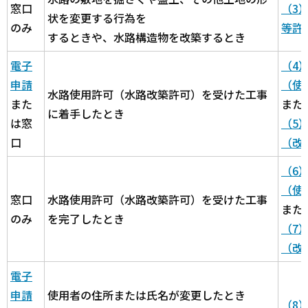
窓口
（3
状を変更する行為を
のみ
等許
するときや、水路構造物を改築するとき
電子
（4
申請
（使
水路使用許可（水路改築許可）を受けた工事
また
また
に着手したとき
は窓
（5
口
（改
（6
（使
窓口
水路使用許可（水路改築許可）を受けた工事
また
のみ
を完了したとき
（7
（改
電子
申請
使用者の住所または氏名が変更したとき
（8