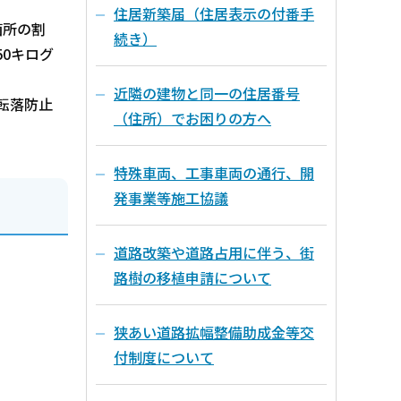
住居新築届（住居表示の付番手
箇所の割
続き）
0キログ
近隣の建物と同一の住居番号
転落防止
（住所）でお困りの方へ
特殊車両、工事車両の通行、開
発事業等施工協議
道路改築や道路占用に伴う、街
路樹の移植申請について
狭あい道路拡幅整備助成金等交
付制度について