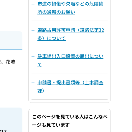
市道の損傷や欠陥などの危険箇
所の通報のお願い
道路占用許可申請（道路法第32
条）について
駐車場出入口設置の届出につい
置、花壇
て
申請書・提出書類等（土木調査
課）
このページを見ている人はこんなペ
ージも見ています
717