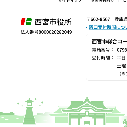
サイトマップ
市関係者向け
こ
こ
ま
〒662-8567 
西宮市役所
で
窓口受付時間につ
法人番号8000020282049
西宮市総合コ
電話番号：
0798
受付時間：
平日
土曜
（※