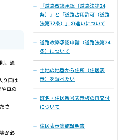
「道路改築承認（道路法第24
条）」と「道路占用許可（道路
法第32条）」の違いについて
道路改築承認申請（道路法第24
条）について
則、通
土地の地番から住所（住居表
示）を調べたい
入り口は
関や車の
町名・住居番号表示板の再交付
ださ
について
住居表示実施証明書
等が必