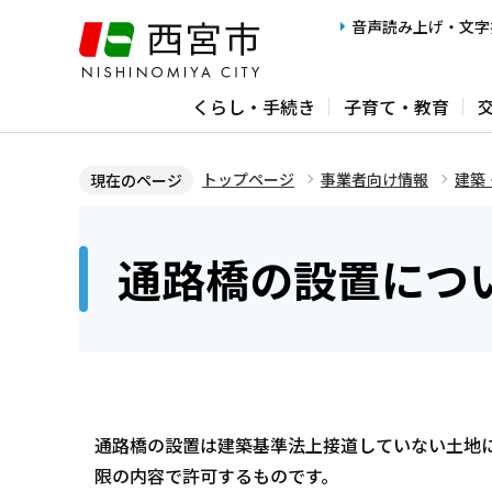
こ
音声読み上げ・文字
の
ペ
くらし・手続き
子育て・教育
ー
ジ
の
トップページ
事業者向け情報
建築
現在のページ
先
本
頭
文
通路橋の設置につ
で
こ
す
こ
か
ら
通路橋の設置は建築基準法上接道していない土地
限の内容で許可するものです。