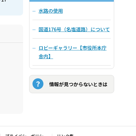
水路の使用
国道176号（名塩道路）について
ロビーギャラリー【市役所本庁
舎内】
情報が見つからないときは