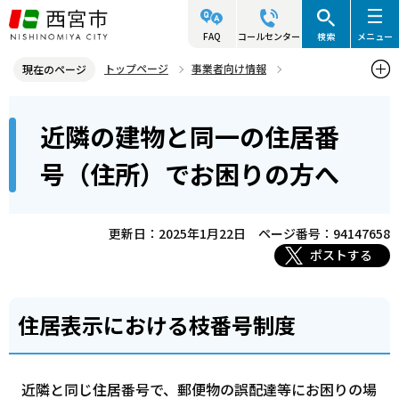
こ
の
FAQ
コールセンター
検索
メニュー
ペ
トップページ
事業者向け情報
現在のページ
ー
建築・許可・申請等
道路・水路等
本
ジ
近隣の建物と同一の住居番
近隣の建物と同一の住居番号（住所）でお困りの方へ
文
の
こ
先
号（住所）でお困りの方へ
こ
頭
か
で
ら
更新日：2025年1月22日
ページ番号：94147658
す
ポストする
住居表示における枝番号制度
近隣と同じ住居番号で、郵便物の誤配達等にお困りの場