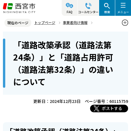
こ
の
FAQ
コールセンター
検索
メニュー
ペ
トップページ
事業者向け情報
現在のページ
ー
建築・許可・申請等
道路・水路等
本
ジ
「道路改築承認（道路法第
「道路改築承認（道路法第24条）」と「道路占用許可（道路法第32
文
の
条）」の違いについて
こ
先
24条）」と「道路占用許可
こ
頭
（道路法第32条）」の違い
か
で
ら
す
について
更新日：2024年12月23日
ページ番号：60115759
ポストする