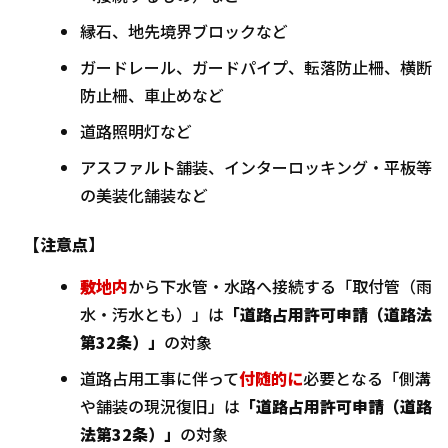
縁石、地先境界ブロックなど
ガードレール、ガードパイプ、転落防止柵、横断
防止柵、車止めなど
道路照明灯など
アスファルト舗装、インターロッキング・平板等
の美装化舗装など
【注意点】
敷地内
から下水管・水路へ接続する「取付管（雨
水・汚水とも）」は
「道路占用許可申請（道路法
第32条）」
の対象
道路占用工事に伴って
付随的に
必要となる「側溝
や舗装の現況復旧」は
「道路占用許可申請（道路
法第32条）」
の対象