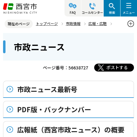
こ
の
FAQ
コールセンター
検索
メニュー
ペ
トップページ
市政情報
広報・広聴
現在のページ
ー
市政ニュース
本
ジ
市政ニュース
文
の
こ
先
こ
頭
ポストする
ページ番号：56638727
か
で
ら
す
市政ニュース最新号
PDF版・バックナンバー
広報紙（西宮市政ニュース）の概要