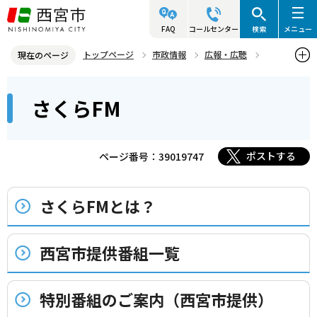
こ
の
FAQ
コールセンター
検索
メニュー
ペ
トップページ
市政情報
広報・広聴
現在のページ
ー
さくらFM
本
ジ
さくらFM
文
の
こ
先
こ
頭
ポストする
ページ番号：39019747
か
で
ら
す
さくらFMとは？
西宮市提供番組一覧
特別番組のご案内（西宮市提供）