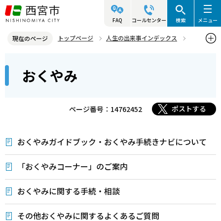
こ
の
FAQ
コールセンター
検索
メニュー
ペ
トップページ
人生の出来事インデックス
現在のページ
ー
おくやみ
本
ジ
おくやみ
文
の
こ
先
こ
頭
ポストする
ページ番号：14762452
か
で
ら
す
おくやみガイドブック・おくやみ手続きナビについて
「おくやみコーナー」のご案内
おくやみに関する手続・相談
その他おくやみに関するよくあるご質問