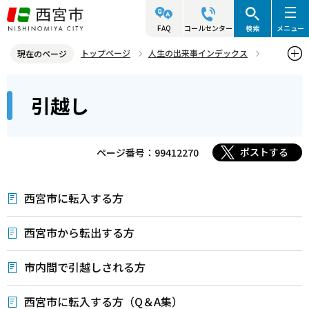
こ
の
FAQ
コールセンター
検索
メニュー
ペ
トップページ
人生の出来事インデックス
現在のページ
ー
引越し
本
ジ
引越し
文
の
こ
先
こ
頭
ポストする
ページ番号：99412270
か
で
ら
す
西宮市に転入する方
西宮市から転出する方
市内間で引越しされる方
西宮市に転入する方（Q＆A集）