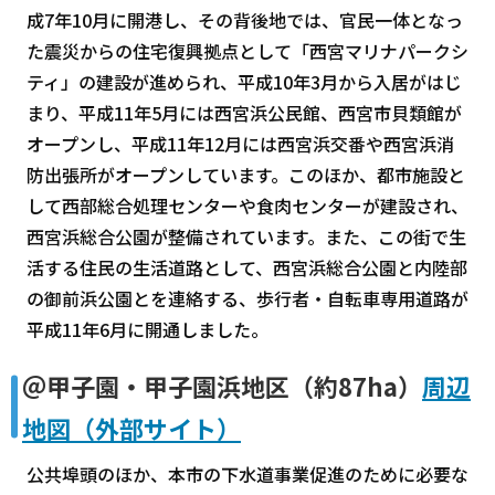
成7年10月に開港し、その背後地では、官民一体となっ
た震災からの住宅復興拠点として「西宮マリナパークシ
ティ」の建設が進められ、平成10年3月から入居がはじ
まり、平成11年5月には西宮浜公民館、西宮市貝類館が
オープンし、平成11年12月には西宮浜交番や西宮浜消
防出張所がオープンしています。このほか、都市施設と
して西部総合処理センターや食肉センターが建設され、
西宮浜総合公園が整備されています。また、この街で生
活する住民の生活道路として、西宮浜総合公園と内陸部
の御前浜公園とを連絡する、歩行者・自転車専用道路が
平成11年6月に開通しました。
＠甲子園・甲子園浜地区（約87ha）
周辺
地図（外部サイト）
公共埠頭のほか、本市の下水道事業促進のために必要な