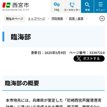
こ
の
FAQ
コールセンター
検索
メニュー
ペ
トップページ
市政情報
政策・施策
現在のページ
ー
都市計画・住環境
臨海部
本
ジ
臨海部
文
の
こ
先
こ
頭
更新日：2025年5月9日
ページ番号：33367210
か
で
ポストする
ら
す
臨海部の概要
本市地先には、兵庫県が策定した「尼崎西宮芦屋港港湾
計画」に基づいて造成された西宮、甲子園、鳴尾の3つ