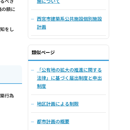
るべき
施について
価の額に
西宮市建築系公共施設個別施設
計画
知をし
類似ページ
「公有地の拡大の推進に関する
法律」に基づく届出制度と申出
制度
建築行為
地区計画による制限
都市計画の概要