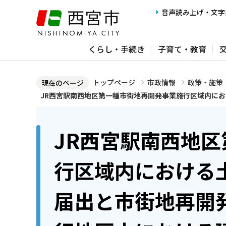
こ
音声読み上げ・文字
の
ペ
くらし・手続き
子育て・教育
ー
ジ
の
トップページ
市政情報
政策・施策
現在のページ
先
JR西宮駅南西地区第一種市街地再開発事業施行区域内に
頭
本
で
文
JR西宮駅南西地
す
こ
こ
行区域内における
か
ら
届出と市街地再開