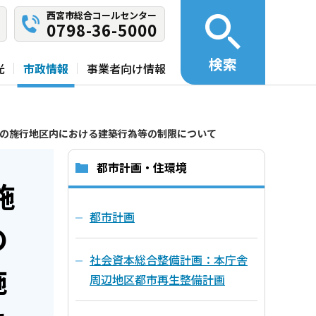
西宮市総合コールセンター
0798-36-5000
検索
光
市政情報
事業者向け情報
後の施行地区内における建築行為等の制限について
都市計画・住環境
施
都市計画
の
社会資本総合整備計画：本庁舎
施
周辺地区都市再生整備計画