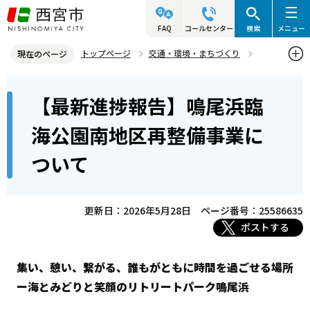
こ
の
FAQ
コールセンター
検索
メニュー
ペ
トップページ
交通・環境・まちづくり
現在のページ
ー
環境・緑化・衛生
花と緑
公園・緑地
本
ジ
【最新進捗報告】鳴尾浜臨
【最新進捗報告】鳴尾浜臨海公園南地区再整備事業について
文
の
こ
先
海公園南地区再整備事業に
こ
頭
ついて
か
で
ら
す
更新日：2026年5月28日
ページ番号：25586635
ポストする
集い、憩い、繋がる、誰もがともに時間を過ごせる場所
ー海とみどりと笑顔のリトリートパーク鳴尾浜