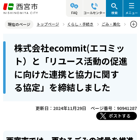
こ
の
FAQ
コールセンター
検索
メニュー
ペ
トップページ
くらし・手続き
ごみ・美化
現在のページ
ー
ごみ処理関連施設
本
ジ
株式会社ecommit(エコミッ
株式会社ecommit(エコミット）と「リユース活動の促進に向けた連
文
の
携と協力に関する協定」を締結しました
こ
先
ト）と「リユース活動の促進
こ
頭
に向けた連携と協力に関す
か
で
ら
す
る協定」を締結しました
更新日：2024年11月29日
ページ番号：90941287
ポストする