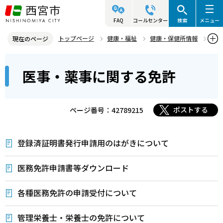
こ
の
FAQ
コールセンター
検索
メニュー
ペ
トップページ
健康・福祉
健康・保健所情報
現在のページ
ー
医事・薬事
医事・薬事に関する免許
本
ジ
医事・薬事に関する免許
文
の
こ
先
こ
頭
ポストする
ページ番号：42789215
か
で
ら
す
登録済証明書発行申請用のはがきについて
医務免許申請書等ダウンロード
各種医務免許の申請受付について
管理栄養士・栄養士の免許について