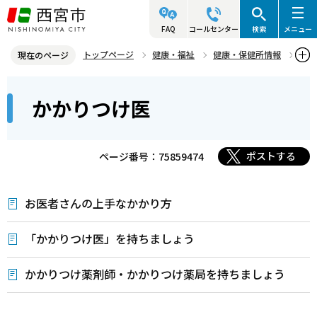
こ
の
FAQ
コールセンター
検索
メニュー
ペ
トップページ
健康・福祉
健康・保健所情報
現在のページ
ー
医事・薬事
かかりつけ医
本
ジ
かかりつけ医
文
の
こ
先
こ
頭
ポストする
ページ番号：75859474
か
で
ら
す
お医者さんの上手なかかり方
「かかりつけ医」を持ちましょう
かかりつけ薬剤師・かかりつけ薬局を持ちましょう
本