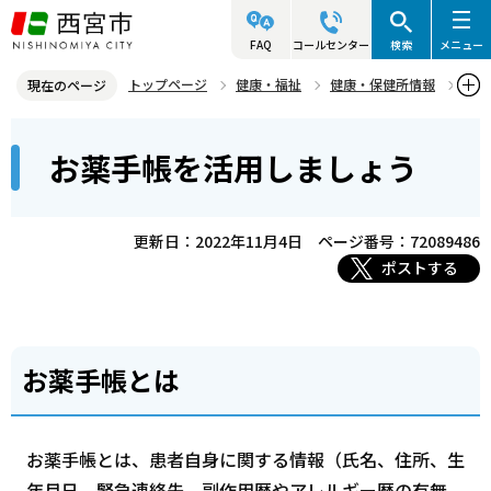
こ
の
FAQ
コールセンター
検索
メニュー
ペ
トップページ
健康・福祉
健康・保健所情報
現在のページ
ー
医事・薬事
お薬手帳を活用しましょう
本
ジ
お薬手帳を活用しましょう
文
の
こ
先
こ
頭
更新日：2022年11月4日
ページ番号：72089486
か
で
ポストする
ら
す
お薬手帳とは
お薬手帳とは、患者自身に関する情報（氏名、住所、生
年月日、緊急連絡先、副作用歴やアレルギー歴の有無、