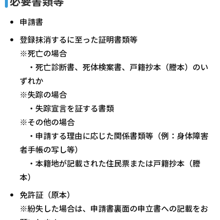
必要書類等
申請書
登録抹消するに至った証明書類等
※死亡の場合
・死亡診断書、死体検案書、戸籍抄本（謄本）のい
ずれか
※失踪の場合
・失踪宣言を証する書類
※その他の場合
・申請する理由に応じた関係書類等（例：身体障害
者手帳の写し等）
・本籍地が記載された住民票または戸籍抄本（謄
本）
免許証（原本）
※紛失した場合は、申請書裏面の申立書への記載をお