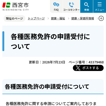
こ
の
FAQ
コールセンター
検索
メニュー
ペ
トップページ
健康・福祉
健康・保健所情報
現在のページ
ー
医事・薬事
医事・薬事に関する免許
本
ジ
各種医務免許の申請受付に
各種医務免許の申請受付について
文
の
こ
先
ついて
こ
頭
か
で
ら
更新日：2026年7月23日
ページ番号：43379468
す
ポストする
各種医務免許の申請受付について
各種医務免許に関する申請についてご案内しておりま