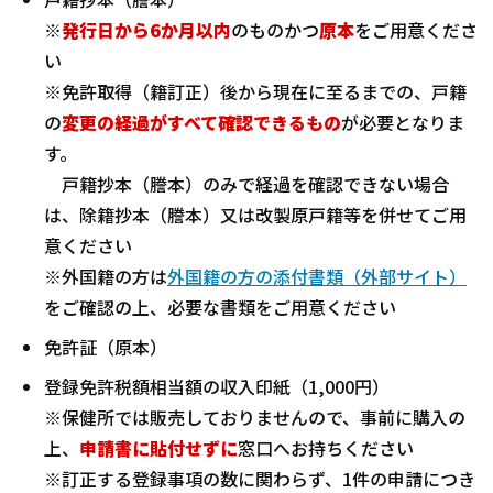
※
発行日から6か月以内
のものかつ
原本
をご用意くださ
い
※免許取得（籍訂正）後から現在に至るまでの、戸籍
の
変更の経過がすべて確認できるもの
が必要となりま
す。
戸籍抄本（謄本）のみで経過を確認できない場合
は、除籍抄本（謄本）又は改製原戸籍等を併せてご用
意ください
※外国籍の方は
外国籍の方の添付書類（外部サイト）
をご確認の上、必要な書類をご用意ください
免許証（原本）
登録免許税額相当額の収入印紙（1,000円）
※保健所では販売しておりませんので、事前に購入の
上、
申請書に貼付せずに
窓口へお持ちください
※訂正する登録事項の数に関わらず、1件の申請につき