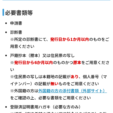
必要書類等
申請書
診断書
※所定の診断書にて、
発行日から1か月以内
のものをご
用意ください
戸籍抄本（謄本）又は住民票の写し
※
発行日から6か月以内
のものかつ
原本
をご用意くださ
い
※住民票の写しは本籍地の記載が
あり
、個人番号（マ
イナンバー）の記載が
無い
ものをご用意ください
※外国籍の方は
外国籍の方の添付書類（外部サイト）
をご確認の上、必要な書類をご用意ください
登録済証明書用ハガキ（必要な方のみ）