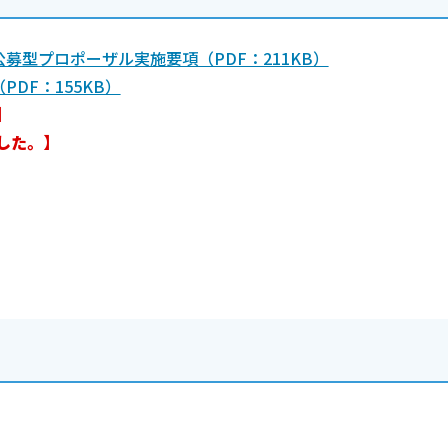
型プロポーザル実施要項（PDF：211KB）
DF：155KB）
】
した。】