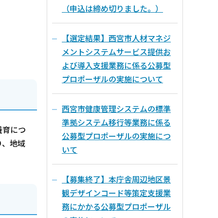
（申込は締め切りました。）
【選定結果】西宮市人材マネジ
メントシステムサービス提供お
よび導入支援業務に係る公募型
プロポーザルの実施について
西宮市健康管理システムの標準
準拠システム移行等業務に係る
養育につ
公募型プロポーザルの実施につ
り、地域
いて
【募集終了】本庁舎周辺地区景
観デザインコード等策定支援業
務にかかる公募型プロポーザル