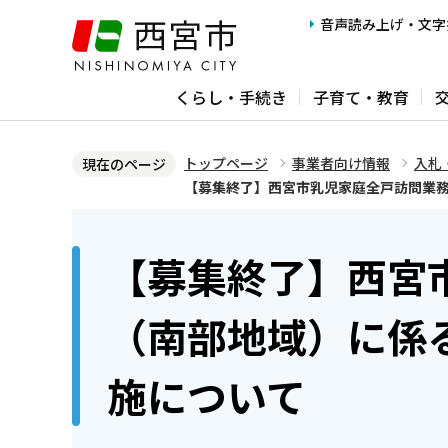
こ
音声読み上げ・文字
の
ペ
くらし・手続き
子育て・教育
ー
ジ
の
トップページ
事業者向け情報
入札
現在のページ
先
【募集終了】西宮市乳児家庭全戸訪問業
頭
本
で
文
【募集終了】西宮
す
こ
こ
（南部地域）に係
か
ら
施について