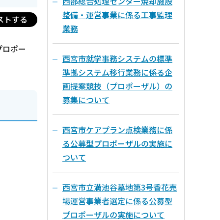
西部総合処理センター焼却施設
整備・運営事業に係る工事監理
ストする
業務
プロポー
西宮市就学事務システムの標準
準拠システム移行業務に係る企
画提案競技（プロポーザル）の
募集について
西宮市ケアプラン点検業務に係
る公募型プロポーザルの実施に
ついて
西宮市立満池谷墓地第3号香花売
場運営事業者選定に係る公募型
プロポーザルの実施について