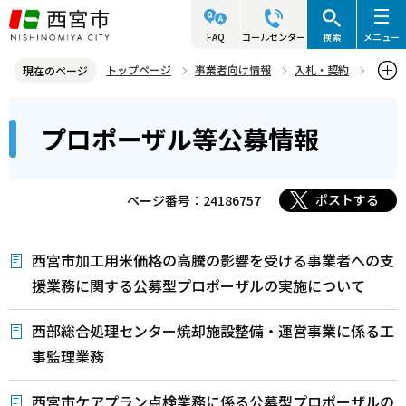
こ
の
FAQ
コールセンター
検索
メニュー
ペ
トップページ
事業者向け情報
入札・契約
現在のページ
ー
入札・プロポーザル等情報
プロポーザル等
本
ジ
プロポーザル等公募情報
プロポーザル等公募情報
文
の
こ
先
こ
頭
ポストする
ページ番号：24186757
か
で
ら
す
西宮市加工用米価格の高騰の影響を受ける事業者への支
援業務に関する公募型プロポーザルの実施について
西部総合処理センター焼却施設整備・運営事業に係る工
事監理業務
西宮市ケアプラン点検業務に係る公募型プロポーザルの