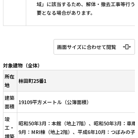
域」に該当するため、解体・撤去工事等行う
要となる場合があります。
画面サイズに合わせて閲覧
対象建物（全体）
所在
林田町25番1
地
建築
19109平方メートル（公簿面積）
面積
竣
昭和50年3月：本館（地上7階）、昭和50年3月：車庫
工・
9月：MRI棟（地上2階）、平成6年10月：つぼみの
増築