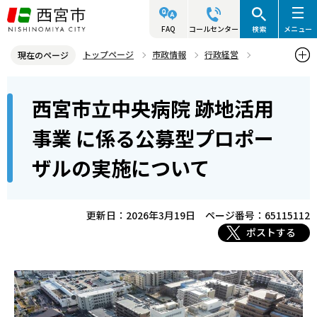
こ
の
FAQ
コールセンター
検索
メニュー
ペ
トップページ
市政情報
行政経営
現在のページ
ー
公共施設マネジメント
本
ジ
西宮市立中央病院 跡地活用
西宮市立中央病院 跡地活用事業 に係る公募型プロポーザルの実施に
文
の
ついて
こ
先
事業 に係る公募型プロポー
こ
頭
ザルの実施について
か
で
ら
す
更新日：2026年3月19日
ページ番号：65115112
ポストする