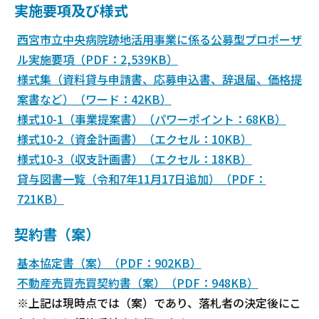
実施要項及び様式
西宮市立中央病院跡地活用事業に係る公募型プロポーザ
ル実施要項（PDF：2,539KB）
様式集（資料貸与申請書、応募申込書、辞退届、価格提
案書など）（ワード：42KB）
様式10-1（事業提案書）（パワーポイント：68KB）
様式10-2（資金計画書）（エクセル：10KB）
様式10-3（収支計画書）（エクセル：18KB）
貸与図書一覧（令和7年11月17日追加）（PDF：
721KB）
契約書（案）
基本協定書（案）（PDF：902KB）
不動産売買売買契約書（案）（PDF：948KB）
※上記は現時点では（案）であり、落札者の決定後にこ