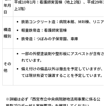
平成10年1月：看護師実習棟（地上2階）、平成29年
年月
上1階）
日
鉄筋コンクリート造：病院本館、MRI棟、リニア
構造
軽量鉄骨造：看護師実習棟
種別
鉄骨造：つぼみの子保育園、車庫
一部の外壁塗装剤や整形板にアスベストが含有さ
れています。
その
備え付けの備品以外は撤去を予定していますが、
他
ては現状有姿で譲渡することを予定しています。
※詳細は必ず「西宮市立中央病院跡地活用事業に係る公
募型プロポーザル実施要項」を確認してください。