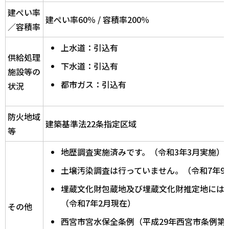
建ぺい率
建ぺい率60％ / 容積率200％
／容積率
上水道：引込有
供給処理
下水道：引込有
施設等の
都市ガス：引込有
状況
防火地域
建築基準法22条指定区域
等
地歴調査実施済みです。（令和3年3月実施）
土壌汚染調査は行っていません。（令和7年9
埋蔵文化財包蔵地及び埋蔵文化財推定地には
（令和7年2月現在）
その他
西宮市宮水保全条例（平成29年西宮市条例第