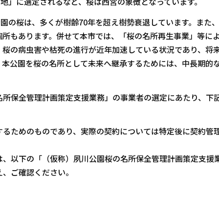
選の地」に選定されるなど、桜は西宮の象徴となっています。
公園の桜は、多くが樹齢70年を超え樹勢衰退しています。また
個所もあります。併せて本市では、「桜の名所再生事業」等に
、桜の病虫害や枯死の進行が近年加速している状況であり、将
。本公園を桜の名所として未来へ継承するためには、中長期的
名所保全管理計画策定支援業務」の事業者の選定にあたり、下
するためのものであり、実際の契約については特定後に契約管
は、以下の「（仮称）夙川公園桜の名所保全管理計画策定支援
え、ご確認ください。