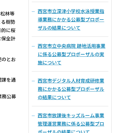
西宮市立深津小学校水泳授業指
、松林等
導業務にかかる公募型プロポー
よる樹勢
ザルの結果について
来的に桜
な保全計
西宮市立中央病院 跡地活用事業
に係る公募型プロポーザルの実
記のとお
施について
理課を通
西宮市デジタル人材育成研修業
務にかかる公募型プロポーザル
業務公募
の結果について
西宮市放課後キッズルーム事業
管理運営業務に係る公募型プロ
ポーザルの結果について