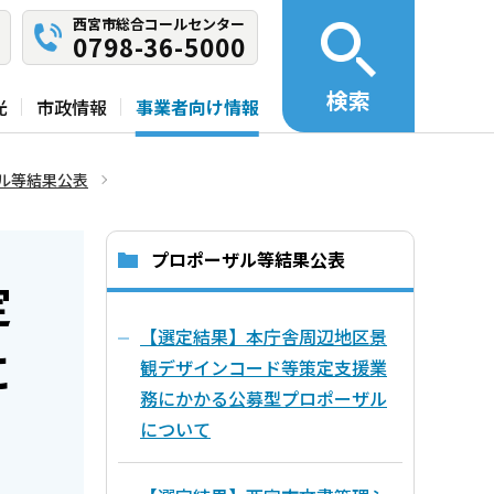
西宮市総合コールセンター
0798-36-5000
検索
光
市政情報
事業者向け情報
ル等結果公表
プロポーザル等結果公表
定
【選定結果】本庁舎周辺地区景
に
観デザインコード等策定支援業
務にかかる公募型プロポーザル
について