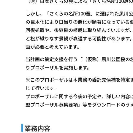
（財）日本さくらの会による「さくら名所100
しかし、「さくらの名所100選」に選ばれた夙川
の巨木化により日当りの悪化が顕著になっている
回復処置や、後継樹の植栽に取り組んでいますが
と松が織りなす景観が衰退する可能性があります
画が必要と考えています。
当計画の策定支援を行う「（仮称）夙川公園桜の
りプロポーザルを実施します。
※このプロポーザルは本業務の委託先候補を特定
じて行います。
プロポーザルに関する今後の予定や、詳しい内容
型プロポーザル募集要項」等をダウンロードのう
業務内容