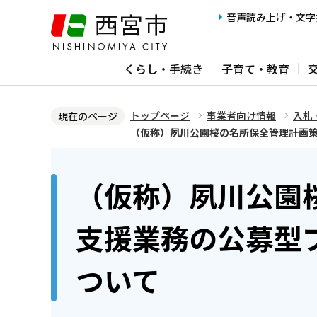
こ
音声読み上げ・文字
の
ペ
くらし・手続き
子育て・教育
ー
ジ
の
トップページ
事業者向け情報
入札
現在のページ
先
（仮称）夙川公園桜の名所保全管理計画
頭
本
で
文
（仮称）夙川公園
す
こ
こ
支援業務の公募型
か
ら
ついて