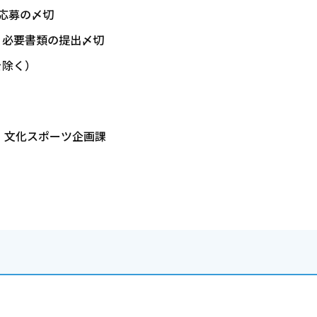
・応募の〆切
・必要書類の提出〆切
を除く）
 文化スポーツ企画課