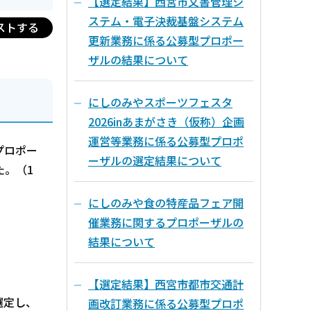
【選定結果】西宮市文書管理シ
ステム・電子決裁基盤システム
ストする
更新業務に係る公募型プロポー
ザルの結果について
にしのみやスポーツフェスタ
2026inあまがさき（仮称）企画
運営等業務に係る公募型プロポ
プロポー
ーザルの選定結果について
た。（1
にしのみや食の特産品フェア開
催業務に関するプロポーザルの
結果について
【選定結果】西宮市都市交通計
選定し、
画改訂業務に係る公募型プロポ