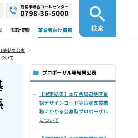
西宮市総合コールセンター
0798-36-5000
検索
光
市政情報
事業者向け情報
ル等結果公表
について
プロポーザル等結果公表
基
【選定結果】本庁舎周辺地区景
係
観デザインコード等策定支援業
務にかかる公募型プロポーザル
について