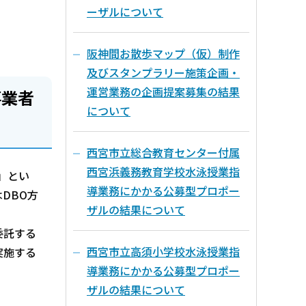
ーザルについて
阪神間お散歩マップ（仮）制作
及びスタンプラリー施策企画・
運営業務の企画提案募集の結果
事業者
について
西宮市立総合教育センター付属
西宮浜義務教育学校水泳授業指
」とい
導業務にかかる公募型プロポー
DBO方
ザルの結果について
委託する
西宮市立高須小学校水泳授業指
実施する
導業務にかかる公募型プロポー
ザルの結果について