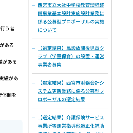
西宮市立大社中学校教育環境整
備事業基本設計実施設計業務に
係る公募型プロポーザルの実施
を行う者
について
がある
【選定結果】民設放課後児童ク
ラブ（学童保育）の設置・運営
績がある
事業者募集
実績があ
【選定結果】西宮市財務会計シ
ステム更新業務に係る公募型プ
行体制を
ロポーザルの選定結果
【選定結果】介護保険サービス
事業所等運営指導他適正化補助