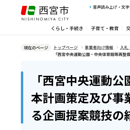
こ
音声読み上げ・文字
の
ペ
くらし・手続き
子育て・教育
ー
ジ
の
トップページ
事業者向け情報
入札
現在のページ
先
「西宮中央運動公園・中央体育館等再整
頭
本
で
文
「西宮中央運動公
す
こ
こ
本計画策定及び事
か
ら
る企画提案競技の