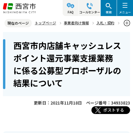
こ
の
FAQ
コールセンター
検索
メニュー
ペ
トップページ
事業者向け情報
入札・契約
現在のページ
ー
入札・プロポーザル等情報
プロポーザル等
本
ジ
西宮市内店舗キャッシュレス
プロポーザル等結果公表
文
の
こ
先
西宮市内店舗キャッシュレスポイント還元事業支援業務に係る公募型
ポイント還元事業支援業務
こ
プロポーザルの結果について
頭
に係る公募型プロポーザルの
か
で
ら
す
結果について
更新日：2021年11月18日
ページ番号：34933823
ポストする