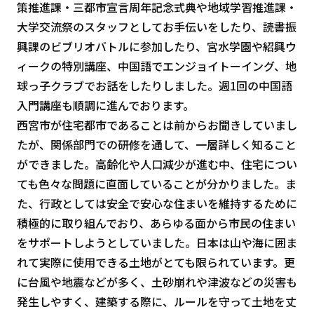
策推進課・三都市宣言周年記念式典や地域学習推進課・
大学交流祭のスタッフとしてお手伝いをしたり、読書振
興課のビブリオバトルに参加したり、宮水学園や紹興ウ
ィークの特別講座、中国語でエンジョイトーイング、地
球っ子クラブでお話をしたりしました。週1回の中国語
入門講座も順調に進んでおります。
西宮市が住宅都市であることは前からお聞きしていまし
たが、関係部門での研修を通して、一層詳しく知ること
ができました。高齢化や人口減少が進む中、住宅につい
ても色々な問題に直面していることが分かりました。ま
た、行政としては安全で安心な住まいを維持するために
積極的に取り組んでおり、あらゆる面から市民の住まい
をサポートしようとしていました。日本は山や海に囲ま
れて実際に使用できる土地がとても限られています。更
に台風や地震などが多く、土砂崩れや津波などの災害も
発生しやすく、建築する際に、ルールを守って土地を丈