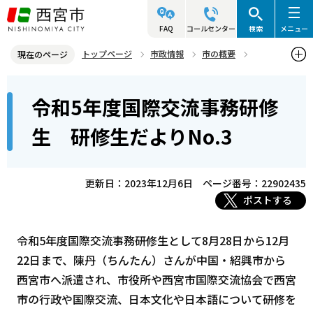
こ
の
FAQ
コールセンター
検索
メニュー
ペ
トップページ
市政情報
市の概要
現在のページ
ー
姉妹・友好都市
友好都市 紹興市（中華人民共和国・浙江省）
本
ジ
令和5年度国際交流事務研修
国際交流事務研修生 研修生だより
文
の
こ
先
令和5年度国際交流事務研修生 研修生だよりNo.3
生 研修生だよりNo.3
こ
頭
か
で
ら
更新日：2023年12月6日
ページ番号：22902435
す
ポストする
令和5年度国際交流事務研修生として8月28日から12月
22日まで、陳丹（ちんたん）さんが中国・紹興市から
西宮市へ派遣され、市役所や西宮市国際交流協会で西宮
市の行政や国際交流、日本文化や日本語について研修を