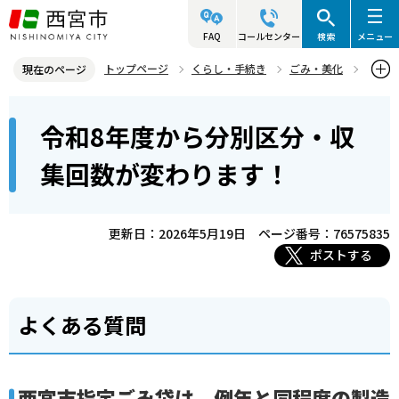
こ
の
FAQ
コールセンター
検索
メニュー
ペ
トップページ
くらし・手続き
ごみ・美化
現在のページ
ー
ごみの収集
令和8年度から分別区分・収集回数が変わります！
本
ジ
令和8年度から分別区分・収
文
の
こ
先
集回数が変わります！
こ
頭
か
で
ら
更新日：2026年5月19日
ページ番号：76575835
す
ポストする
よくある質問
西宮市指定ごみ袋は、例年と同程度の製造