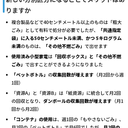
りますか
複合製品などで40センチメートル以上のものは「粗大
ごみ」として有料で処分が必要でしたが、
「共通指定
袋」に入る50センチメートル未満、かつ 5キログラム
未満
のものは、
「その他不燃ごみ」
で出せます
使用済み小型家電
は
「回収ボックス」と「その他不燃
ごみ」
で出すことができるようになりました
「ペットボトル」
の
収集回数が増えます
（月2回から週
1回）
「資源A」と「資源B」は「紙資源」に統合して月2回
の回収となり、
ダンボールの収集回数が増えます
（月1
回から月2回）
「コンテナ」の使用
は、週1回の「もやさないごみ」、
月2回の「ペットボトル」で月6回でしたが、
月2回の