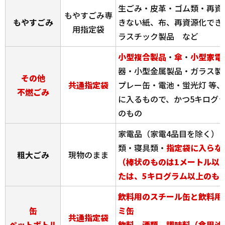
生ごみ・皮革・ゴム類・再資
もやすごみ専
もやすごみ
きない紙、布、再資源化でき
用指定袋
ラスチック製品 など
小型複合製品
・
傘
・
小型家電
器・小型金属製品・ガラス製
その他
共通指定袋
プレー缶・電池・蛍光灯 等
不燃ごみ
に入るもので、かつ5キログ
のもの
家電品（家電4品目を除く）
類・寝具類・
指定袋に入らな
粗大ごみ
現物のまま
（棒状のものは1メートル以
たは、5キログラム以上のも
飲料用のスチール缶
と飲料用
缶
ミ缶
共通指定袋
ペットボトル
飲料、酒類、調味料（食用油