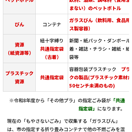
まない）のペットボトル
ガラスびん（飲料用、食品用
びん
コンテナ
ス製容器）
紐十字縛り
新聞・紙パック・ダンボール
資源
共通指定袋
着・雑誌・チラシ・雑紙・紙
（紙資源等）
（古着）
袋等
容器包装プラスチック
プラ
プラスチック
共通指定袋
クの製品(プラスチック素材
資源
50センチ未満のもの)
※令和8年度から「その他プラ」の指定ごみ袋が
「共通
指定袋」
になります。
現在の「もやさないごみ」で収集する「ガラスびん」
は、市の指定する折り畳みコンテナで他の不燃ごみを混