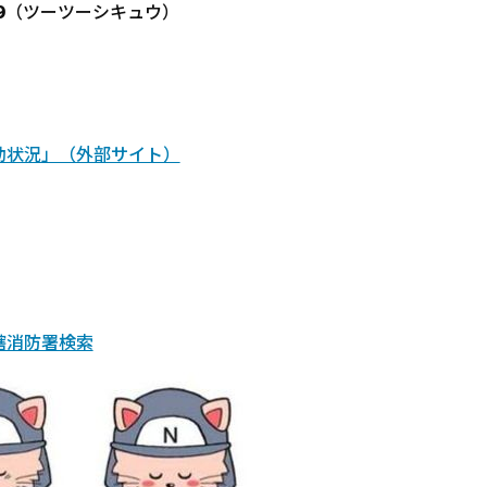
9
（ツーツーシキュウ）
動状況」（外部サイト）
轄消防署検索