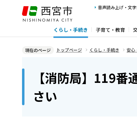
こ
音声読み上げ・文字
の
ペ
くらし・手続き
子育て・教育
ー
ジ
の
トップページ
くらし・手続き
安心
現在のページ
先
本
頭
文
【消防局】119番
で
こ
す
こ
さい
か
ら