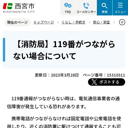
こ
の
FAQ
コールセンター
検索
メニュー
ペ
トップページ
くらし・手続き
安心・安全
現在のページ
ー
西宮市消防局
警防・救助・指令
通信指令に関する情報
本
ジ
【消防局】119番がつながら
【消防局】119番がつながらない場合について
文
の
こ
先
ない場合について
こ
頭
か
で
ら
更新日：2023年3月28日
ページ番号：15310311
す
ポストする
119番通報がつながらない時は、電気通信事業者の通
信障害が発生している恐れがあります。
携帯電話がつながらなければ固定電話や公衆電話を使
用したり、近くの消防署に駆けつけて通報することも可