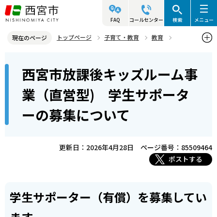
こ
の
FAQ
コールセンター
検索
メニュー
ペ
トップページ
子育て・教育
教育
現在のページ
ー
社会教育
西宮市放課後キッズルーム事業
本
ジ
西宮市放課後キッズルーム事
西宮市放課後キッズルーム事業（直営型) 学生サポーターの募集に
文
の
ついて
こ
先
業（直営型) 学生サポータ
こ
頭
ーの募集について
か
で
ら
す
更新日：2026年4月28日
ページ番号：85509464
ポストする
学生サポーター（有償）を募集してい