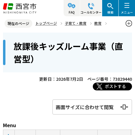
こ
の
FAQ
コールセンター
検索
メニュー
ペ
トップページ
子育て・教育
教育
現在のページ
ー
社会教育
西宮市放課後キッズルーム事業
本
ジ
放課後キッズルーム事業（直
放課後キッズルーム事業（直営型）
文
の
こ
先
営型）
こ
頭
か
で
ら
更新日：2026年7月2日
ページ番号：73829440
す
ポストする
画面サイズに合わせて閲覧
Menu