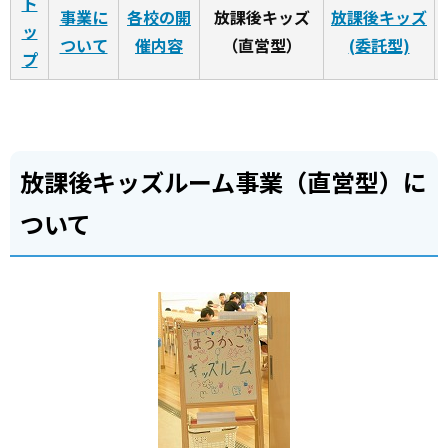
ト
事業に
各校の開
放課後キッズ
放課後キッズ
ッ
ついて
催内容
（直営型）
(委託型)
プ
放課後キッズルーム事業（直営型）に
ついて