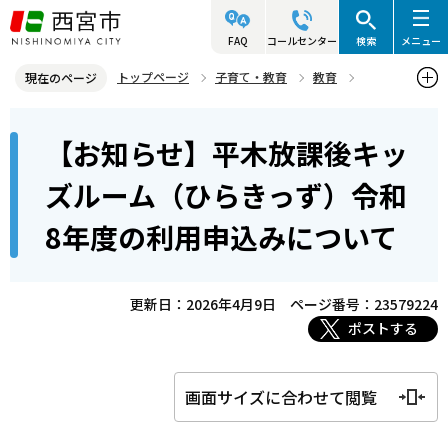
こ
の
FAQ
コールセンター
検索
メニュー
ペ
トップページ
子育て・教育
教育
現在のページ
ー
社会教育
西宮市放課後キッズルーム事業
本
ジ
【お知らせ】平木放課後キッ
【お知らせ】平木放課後キッズルーム（ひらきっず）令和8年度の利
文
の
用申込みについて
こ
先
ズルーム（ひらきっず）令和
こ
頭
8年度の利用申込みについて
か
で
ら
す
更新日：2026年4月9日
ページ番号：23579224
ポストする
画面サイズに合わせて閲覧