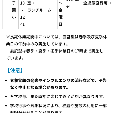
子
13
室・
～
全児童直行可（
分
園
-
ランチルーム
金
小
12
曜
41
日
※長期休業期間中については、直営型は春季及び夏季休
業日の午前中のみ実施しています。
委託型は春季・夏季・冬季休業日の17時まで実施し
ています。
【注意】
気象警報の発表やインフルエンザの流行などで、予告
なく中止となる場合があります。
各学校毎、また季節に応じて終了時刻が異なります。
学校行事や気象状況により、校庭や施設の利用に一部
制限がかかることがあります。