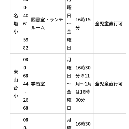
0-
曜
名
40
日
図書室・ランチ
16時15
塩
61
～
全児童直行可
ルーム
分
小
-
金
59
曜
82
日
08
月
0-
曜
16時30
東
68
日
分※11
山
44
学習室
～
月～1月
全児童直行可
台
-
金
は16時
小
26
曜
00分
68
日
08
月
16時30
0-
曜