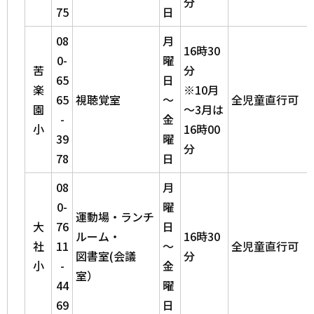
分
75
日
08
月
16時30
0-
曜
苦
分
65
日
楽
※10月
65
視聴覚室
～
全児童直行可
園
～3月は
-
金
小
16時00
39
曜
分
78
日
08
月
0-
曜
運動場・ランチ
大
76
日
ルーム・
16時30
社
11
～
全児童直行可
図書室(会議
分
小
-
金
室）
44
曜
69
日