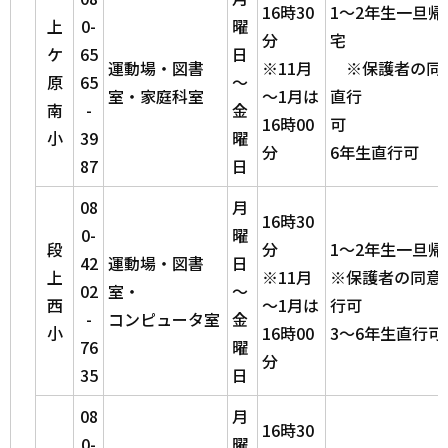
16時30
1～2年生一旦帰
上
0-
曜
分
ケ
65
日
運動場・図書
※11月
※保護者の同
原
65
～
室・家庭科室
～1月は
直行
南
-
金
16時00
可 
小
39
曜
分
6年生直行可
87
日
08
月
16時30
0-
曜
段
分
1～2年生一旦帰
42
運動場・図書
日
上
※11月
※保護者の同意
02
室・
～
西
～1月は
行可
-
コンピュータ室
金
小
16時00
3～6年生直行可
76
曜
分
35
日
08
月
16時30
0-
曜