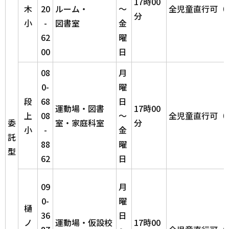
17時00
木
20
ルーム・
～
全児童直行可（
分
小
-
図書室
金
62
曜
00
日
08
月
0-
曜
段
68
日
運動場・図書
17時00
上
08
～
全児童直行可（
委
室・家庭科室
分
小
-
金
託
88
曜
型
62
日
09
月
0-
曜
樋
36
日
ノ
運動場・仮設校
17時00