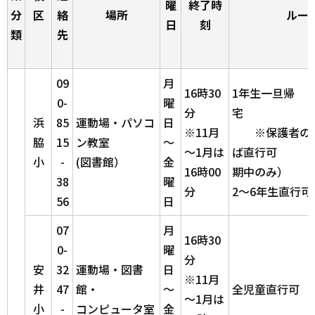
曜
終了時
分
区
絡
場所
ルー
日
刻
類
先
09
月
16時30
1年生一旦帰
0-
曜
分
浜
85
運動場・パソコ
日
※11月
※保護者の同
脇
15
ン教室
～
～1月は
ば直行可
小
-
(図書館）
金
16時00
期中のみ）
38
曜
分
2～6年生直行可
56
日
07
月
16時30
0-
曜
分
安
32
運動場・図書
日
※11月
井
47
館・
～
全児童直行可
～1月は
小
-
コンピュータ室
金