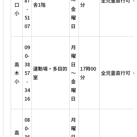
87
～
全児童直行可（
口
舎1階
分
-
金
小
51
曜
07
日
09
月
0-
曜
高
38
日
運動場・多目的
17時00
木
57
～
全児童直行可（
室
分
小
-
金
34
曜
16
日
08
月
0-
曜
高
36
日