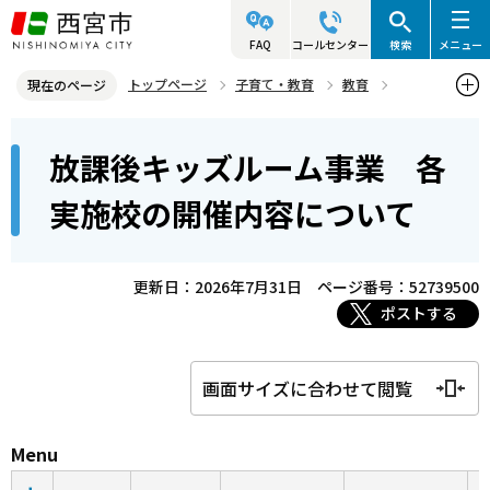
こ
の
FAQ
コールセンター
検索
メニュー
ペ
トップページ
子育て・教育
教育
現在のページ
ー
社会教育
西宮市放課後キッズルーム事業
本
ジ
放課後キッズルーム事業 各
放課後キッズルーム事業 各実施校の開催内容について
文
の
こ
先
実施校の開催内容について
こ
頭
か
で
ら
更新日：2026年7月31日
ページ番号：52739500
す
ポストする
画面サイズに合わせて閲覧
Menu