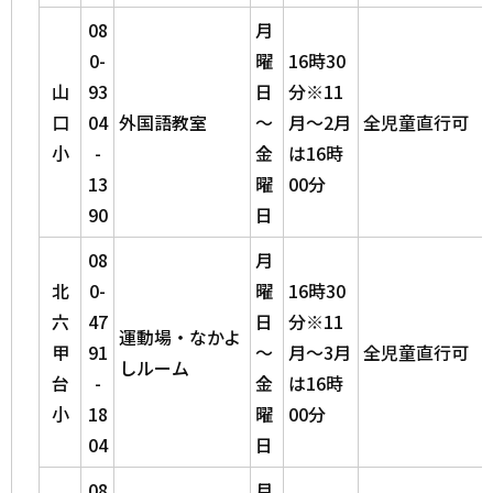
08
月
0-
曜
16時30
山
93
日
分※11
口
04
外国語教室
～
月～2月
全児童直行可
小
-
金
は16時
13
曜
00分
90
日
08
月
北
0-
曜
16時30
六
47
日
分※11
運動場・なかよ
甲
91
～
月～3月
全児童直行可
しルーム
台
-
金
は16時
小
18
曜
00分
04
日
08
月