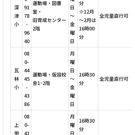
運動場・図書
分
深
91
日
室・
※12月
津
78
～
全児童直行可
旧育成センター
～2月は
小
-
金
2階
16時00
96
曜
分
40
日
08
月
0-
曜
瓦
44
日
運動場・仮設校
16時30
林
45
～
全児童直行可
舎1･2階
分
小
-
金
43
曜
86
日
08
月
16時30
上
0-
曜
分
甲
41
日