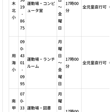
木
運動場・コンピ
17時00
19
～
全児童直行可（
北
ュータ室
分
-
金
小
86
曜
75
日
09
月
0-
曜
用
43
日
運動場・ランチ
17時00
海
01
～
全児童直行可（
ルーム
分
小
-
金
09
曜
95
日
07
月
南
0-
曜
甲
33
運動場・図書
日
17時00