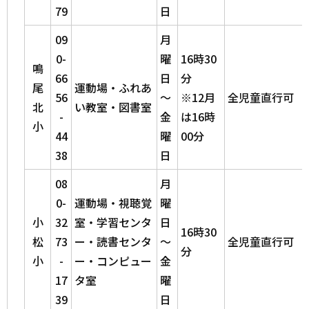
79
日
09
月
0-
曜
16時30
鳴
66
日
分
尾
運動場・ふれあ
56
～
※12月
全児童直行可
北
い教室・図書室
-
金
は16時
小
44
曜
00分
38
日
08
月
0-
運動場・視聴覚
曜
小
32
室・学習センタ
日
16時30
松
73
ー・読書センタ
～
全児童直行可
分
小
-
ー・コンピュー
金
17
タ室
曜
39
日