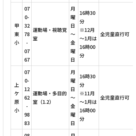
07
月
16時30
0-
曜
分
甲
32
日
運動場・視聴覚
※12月
東
78
～
全児童直行可
室
～1月は
小
-
金
16時00
07
曜
分
67
日
07
月
16時30
0-
曜
上
分
12
日
ケ
運動場・多目的
※11月
62
～
全児童直行可
原
室（1.2）
～1月は
-
金
小
16時00
98
曜
分
83
日
08
月