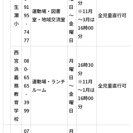
分
生
91
日
運動場・図書
※11月
瀬
95
～
全児童直行可
室・地域交流室
～3月は
小
-
金
16時00
74
曜
分
77
日
西
宮
08
月
16時30
浜
0-
曜
分
義
65
日
運動場・ランチ
※11月
務
65
～
全児童直行可
ルーム
～1月は
教
-
金
16時00
育
39
曜
分
学
99
日
校
07
月