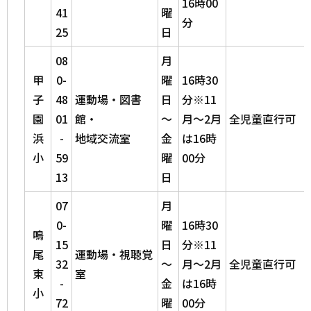
16時00
41
曜
分
25
日
08
月
甲
0-
曜
16時30
子
48
運動場・図書
日
分※11
園
01
館・
～
月～2月
全児童直行可
浜
-
地域交流室
金
は16時
小
59
曜
00分
13
日
07
月
0-
曜
16時30
鳴
15
日
分※11
尾
運動場・視聴覚
32
～
月～2月
全児童直行可
東
室
-
金
は16時
小
72
曜
00分