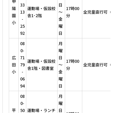
甲
33
日
陽
運動場・仮設校
17時00
13
～
全児童直行可（
園
舎1･2階
分
-
金
小
25
曜
92
日
08
月
0-
曜
広
71
日
運動場・仮設校
17時00
田
79
～
全児童直行可（
舎1階・図書室
分
小
-
金
06
曜
94
日
08
月
0-
曜
平
50
運動場・ランチ
日