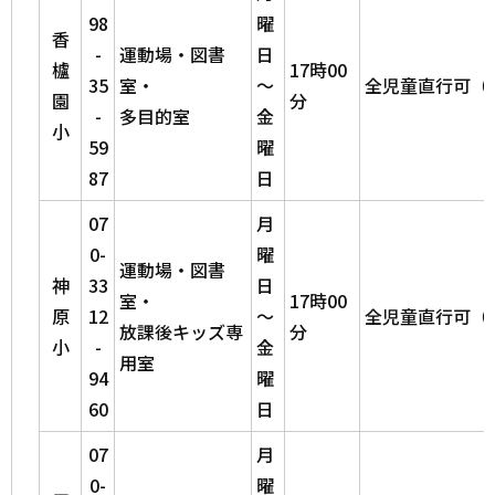
98
曜
香
-
運動場・図書
日
櫨
17時00
35
室・
～
全児童直行可（
園
分
-
多目的室
金
小
59
曜
87
日
07
月
0-
曜
運動場・図書
神
33
日
室・
17時00
原
12
～
全児童直行可（
放課後キッズ専
分
小
-
金
用室
94
曜
60
日
07
月
0-
曜