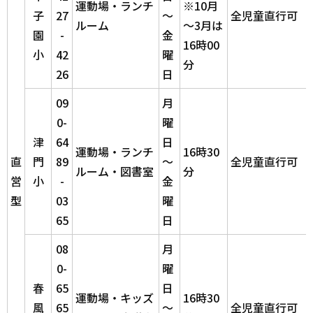
運動場・ランチ
※10月
子
27
～
全児童直行可
ルーム
～3月は
園
-
金
16時00
小
42
曜
分
26
日
09
月
0-
曜
津
64
日
運動場・ランチ
16時30
直
門
89
～
全児童直行可
ルーム・図書室
分
営
小
-
金
型
03
曜
65
日
08
月
0-
曜
春
65
日
運動場・キッズ
16時30
風
65
～
全児童直行可