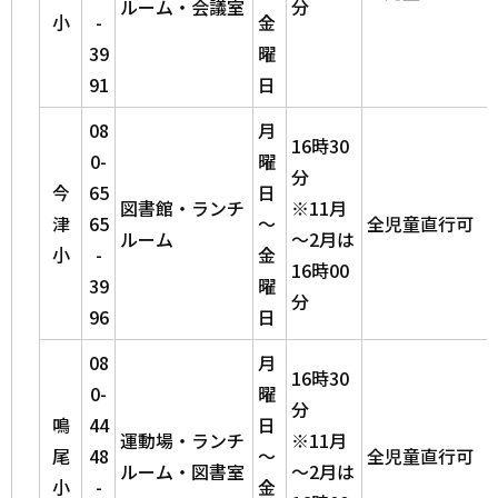
ルーム・会議室
分
小
-
金
39
曜
91
日
08
月
16時30
0-
曜
分
今
65
日
図書館・ランチ
※11月
津
65
～
全児童直行可
ルーム
～2月は
小
-
金
16時00
39
曜
分
96
日
08
月
16時30
0-
曜
分
鳴
44
日
運動場・ランチ
※11月
尾
48
～
全児童直行可
ルーム・図書室
～2月は
小
-
金