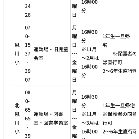
16時00
34
曜
分
26
日
07
月
16時30
0-
曜
1年生一旦帰
分
夙
15
日
運動場・旧児童
※11月
川
37
～
※保護者の同
会室
～2月は
小
-
金
ば直行可
16時00
39
曜
2～6年生直行可
分
07
日
08
月
16時30
0-
曜
北
分
1年生一旦帰宅
65
日
夙
運動場・図書
※11月
※保護者の同意
65
～
川
室・図書学習室
～3月は
行可
-
金
小
16時00
2～6年生直行可
39
曜