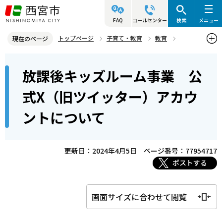
こ
の
FAQ
コールセンター
検索
メニュー
ペ
トップページ
子育て・教育
教育
現在のページ
ー
社会教育
西宮市放課後キッズルーム事業
本
ジ
放課後キッズルーム事業 公
放課後キッズルーム事業 公式X（旧ツイッター）アカウントについ
文
の
て
こ
先
式X（旧ツイッター）アカウ
こ
頭
ントについて
か
で
ら
す
更新日：2024年4月5日
ページ番号：77954717
ポストする
画面サイズに合わせて閲覧