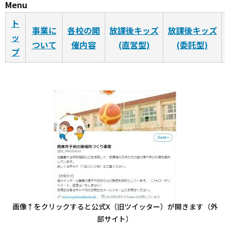
Menu
ト
事業に
各校の開
放課後キッズ
放課後キッズ
ッ
ついて
催内容
(直営型)
(委託型)
プ
画像↑をクリックすると公式X（旧ツイッター）が開きます（外
部サイト）