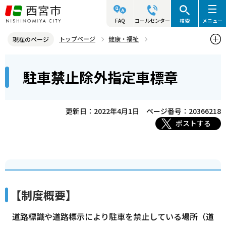
こ
の
FAQ
コールセンター
検索
メニュー
ペ
トップページ
健康・福祉
現在のページ
ー
障害のある人の福祉
日常生活・社会活動の充実
本
ジ
駐車禁止除外指定車標章
駐車禁止除外指定車標章
文
の
こ
先
こ
頭
更新日：2022年4月1日
ページ番号：20366218
か
で
ポストする
ら
す
【制度概要】
道路標識や道路標示により駐車を禁止している場所（道