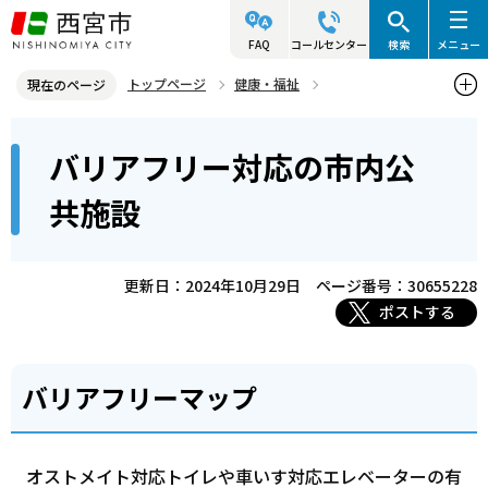
こ
の
FAQ
コールセンター
検索
メニュー
ペ
トップページ
健康・福祉
現在のページ
ー
障害のある人の福祉
日常生活・社会活動の充実
本
ジ
バリアフリー対応の市内公
バリアフリー対応の市内公共施設
文
の
こ
先
共施設
こ
頭
か
で
ら
更新日：2024年10月29日
ページ番号：30655228
す
ポストする
バリアフリーマップ
オストメイト対応トイレや車いす対応エレベーターの有