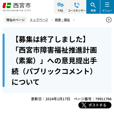
こ
の
FAQ
コールセンター
検索
メニュー
ペ
トップページ
健康・福祉
現在のページ
ー
障害のある人の福祉
福祉のまちづくり
本
ジ
【募集は終了しました】
【募集は終了しました】「西宮市障害福祉推進計画（素案）」への意
文
の
見提出手続（パブリックコメント）について
こ
先
「西宮市障害福祉推進計画
こ
頭
（素案）」への意見提出手
か
で
ら
す
続（パブリックコメント）
について
更新日：2024年1月17日
ページ番号：79911766
ポストする