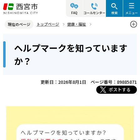
こ
の
FAQ
コールセンター
検索
メニュー
ペ
トップページ
健康・福祉
現在のページ
ー
障害のある人の福祉
福祉のまちづくり
本
ジ
ヘルプマークを知っています
ヘルプマークを知っていますか？
文
の
こ
先
か？
こ
頭
か
で
ら
更新日：2026年8月1日
ページ番号：89885871
す
ポストする