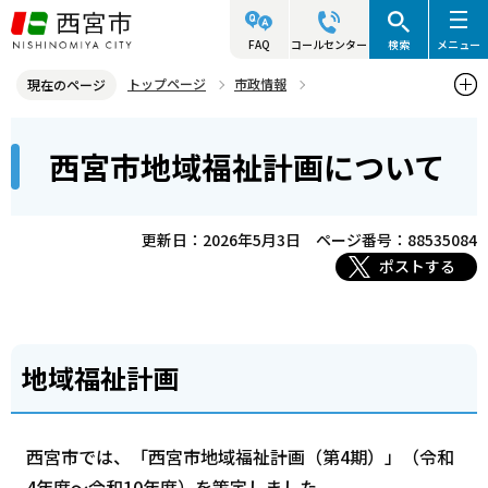
こ
の
FAQ
コールセンター
検索
メニュー
ペ
トップページ
市政情報
現在のページ
ー
総合計画と部門別計画
健康・福祉に関する計画
本
ジ
西宮市地域福祉計画について
西宮市地域福祉計画について
文
の
こ
先
こ
頭
更新日：2026年5月3日
ページ番号：88535084
か
で
ポストする
ら
す
地域福祉計画
西宮市では、「西宮市地域福祉計画（第4期）」（令和
4年度～令和10年度）を策定しました。