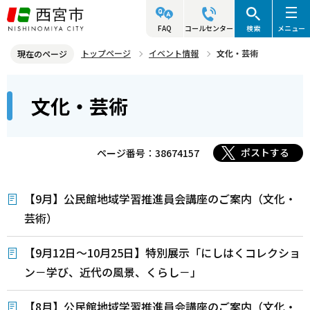
こ
の
FAQ
コールセンター
検索
メニュー
ペ
トップページ
イベント情報
文化・芸術
現在のページ
ー
本
ジ
文化・芸術
文
の
こ
先
こ
頭
ポストする
ページ番号：38674157
か
で
ら
す
【9月】公民館地域学習推進員会講座のご案内（文化・
芸術）
【9月12日～10月25日】特別展示「にしはくコレクショ
ン－学び、近代の風景、くらし－」
【8月】公民館地域学習推進員会講座のご案内（文化・