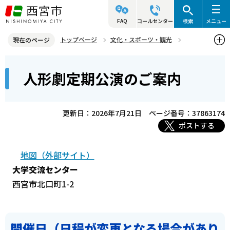
こ
の
FAQ
コールセンター
検索
メニュー
ペ
トップページ
文化・スポーツ・観光
現在のページ
ー
文化・芸術
イベント案内
人形劇
本
ジ
人形劇定期公演のご案内
人形劇定期公演のご案内
文
の
こ
先
こ
頭
更新日：2026年7月21日
ページ番号：37863174
か
で
ポストする
ら
す
地図（外部サイト）
大学交流センター
西宮市北口町1-2
開催日（日程が変更となる場合があり