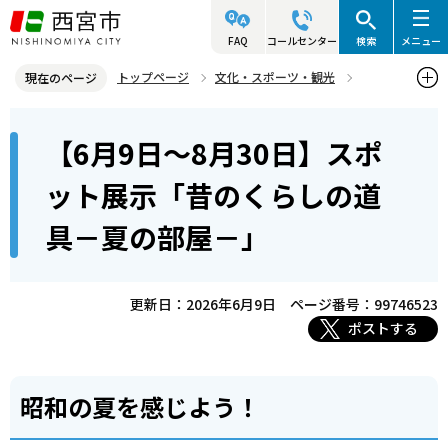
こ
の
FAQ
コールセンター
検索
メニュー
ペ
トップページ
文化・スポーツ・観光
現在のページ
ー
歴史と文化財
西宮市立郷土資料館・名塩和紙学習館
本
ジ
【6月9日～8月30日】スポ
西宮市立郷土資料館 展示
文
の
こ
先
【6月9日～8月30日】スポット展示「昔のくらしの道具－夏の部屋
ット展示「昔のくらしの道
こ
－」
頭
具－夏の部屋－」
か
で
ら
す
更新日：2026年6月9日
ページ番号：99746523
ポストする
昭和の夏を感じよう！