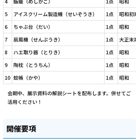
4
飯籠（めしかご）
1点
昭和
5
アイスクリーム製造機（せいぞうき）
1点
昭和初期
6
ちゃぶ台（だい）
1点
昭和
7
扇風機（せんぷうき）
1点
大正末期
8
ハエ取り器（とりき）
1点
昭和
9
陶枕（とうちん）
1点
昭和
10
蚊帳（かや）
1点
昭和
会期中、展示資料の解説シートを配布します。併せてご
活用ください！
開催要項