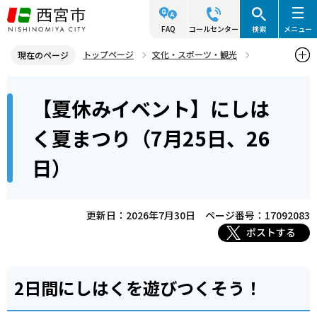
こ
の
FAQ
コールセンター
検索
メニュー
ペ
トップページ
文化・スポーツ・観光
現在のページ
ー
歴史と文化財
西宮市立郷土資料館・名塩和紙学習館
本
ジ
【夏休みイベント】にしは
西宮市立郷土資料館 講座・イベント・ワークショップ
文
の
こ
先
【夏休みイベント】にしはく夏まつり（7月25日、26日）
く夏まつり（7月25日、26
こ
頭
日）
か
で
ら
す
更新日：2026年7月30日
ページ番号：17092083
ポストする
2日間にしはくを遊びつくそう！