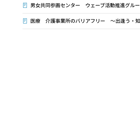
男女共同参画センター ウェーブ活動推進グルー
医療 介護事業所のバリアフリー ～出逢う・
本
文
こ
こ
ま
で