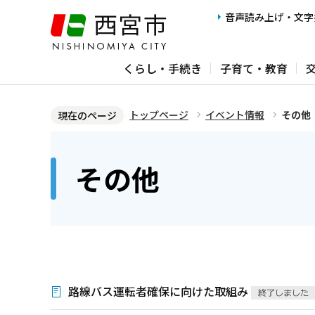
こ
音声読み上げ・文字
の
ペ
くらし・手続き
子育て・教育
ー
ジ
の
トップページ
イベント情報
その他
現在のページ
先
本
頭
文
その他
で
こ
す
こ
か
ら
路線バス運転者確保に向けた取組み