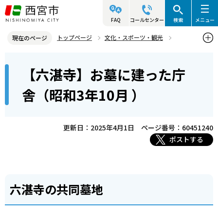
こ
の
FAQ
コールセンター
検索
メニュー
ペ
トップページ
文化・スポーツ・観光
現在のページ
ー
歴史と文化財
西宮の昔の写真
本
ジ
【六湛寺】お墓に建った庁
【六湛寺】お墓に建った庁舎（昭和3年10月 ）
文
の
こ
先
舎（昭和3年10月 ）
こ
頭
か
で
ら
更新日：2025年4月1日
ページ番号：60451240
す
ポストする
六湛寺の共同墓地