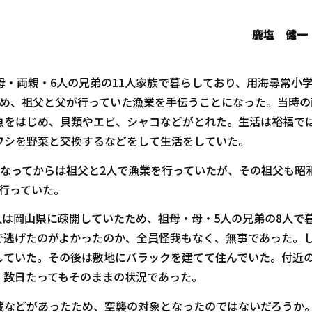
鹿塩 健一
・両親・6人の兄弟の11人家族で暮らしており、用海尋常小
辞め、祖父と父が行っていた漁業を手伝うことになった。当時の
魚をはじめ、貝類やエビ、シャコなどがとれた。生活は裕福で
ワシを野菜と交換するなどをして生活をしていた。
なってからは祖父と2人で漁業を行っていたが、その祖父も昭和
行っていた。
人は岡山県に疎開していたため、祖母・母・5人の兄弟の8人で
で逃げたのがよかったのか、全員怪我もなく、無事であった。
していた。その後は敷地にバラックを建てて住んでいた。付近
、数日たってもそのままの状況であった。
などがあったため、空襲の対象となったのではないだろうか