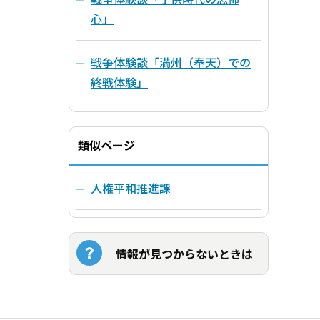
心」
戦争体験談「満州（奉天）での
終戦体験」
類似ページ
人権平和推進課
情報が見つからないときは