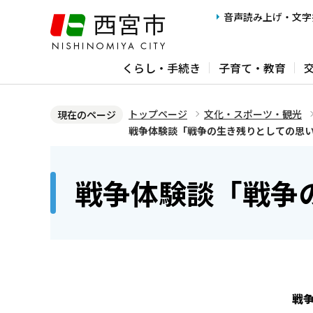
こ
音声読み上げ・文字
の
ペ
くらし・手続き
子育て・教育
ー
ジ
の
トップページ
文化・スポーツ・観光
現在のページ
先
戦争体験談「戦争の生き残りとしての思
頭
本
で
文
戦争体験談「戦争
す
こ
こ
か
ら
戦