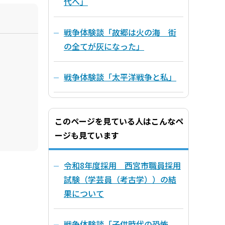
代へ」
戦争体験談「故郷は火の海 街
の全てが灰になった」
戦争体験談「太平洋戦争と私」
このページを見ている人はこんなペ
ージも見ています
令和8年度採用 西宮市職員採用
試験（学芸員（考古学））の結
果について
戦争体験談「子供時代の恐怖