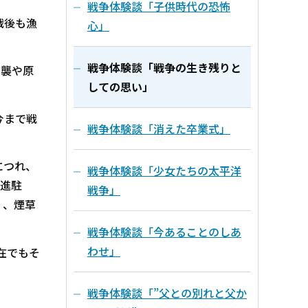
戦争体験談「子供時代の恐怖
戦後も漁
心」
戦争体験談「戦争の生き残りと
空襲や原
しての思い」
今まで戦
戦争体験談「消えた卒業式」
につれ、
戦争体験談「少女たちの太平洋
が進駐
戦争」
く、煙草
戦争体験談「今あることのしあ
わせ」
在でもそ
戦争体験談「”父との別れと父か