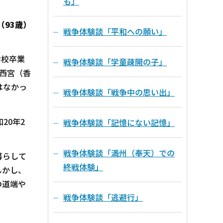
も」
（93歳）
戦争体験談「平和への願い」
学校卒業
戦争体験談「学童疎開の子」
西宮（香
はなかっ
戦争体験談「戦争中の思い出」
20年2
戦争体験談「記憶にない記憶」
戦争体験談「満州（奉天）での
暮らして
終戦体験」
しかし、
の道端や
戦争体験談「逃避行」
。