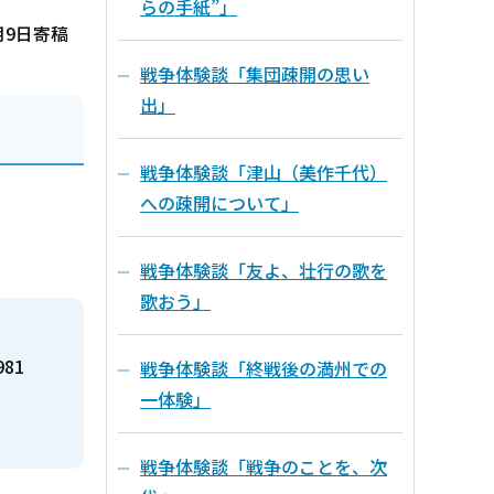
らの手紙”」
月9日寄稿
戦争体験談「集団疎開の思い
出」
戦争体験談「津山（美作千代）
への疎開について」
戦争体験談「友よ、壮行の歌を
歌おう」
981
戦争体験談「終戦後の満州での
一体験」
戦争体験談「戦争のことを、次