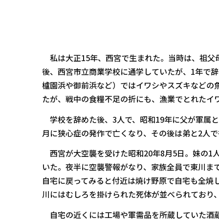
私は大正15年、西宮で生まれた。当時は、祖父母
後、西宮市立商業学校に通学していたが、1年で
櫨園浜や御前浜など）ではイワシやスズキなどの
たが、戦中の食糧不足の折にも、漁業でとれたイ
学校を辞めた後、3人で、昭和19年に父が軍属と
月に狭心症の発作で亡くなり、その後は弟と2人で
西宮が大空襲を受けた昭和20年8月5日。妹の1
いた。夜半に空襲警報がなり、家族全員で東川ま
自宅に戻ってみると付近は焼け野原で自宅も全焼
川にはむしろを掛けられた死体が並べられており
自宅の近くには工場や軍需品を所蔵していた酒蔵