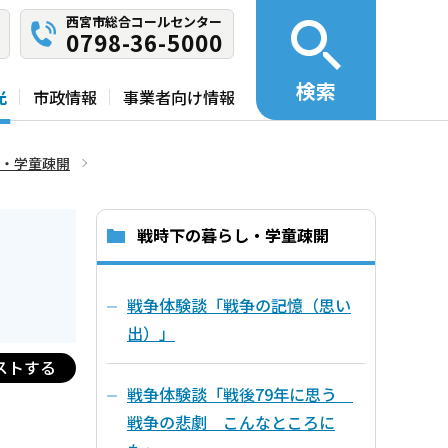
西宮市総合コールセンター
0798-36-5000
検索
光
市政情報
事業者向け情報
・学童疎開
戦時下の暮らし・学童疎開
」
戦争体験談「戦争の記憶（思い
出）」
ストする
戦争体験談「戦後79年に思う
戦争の悲劇 こんなところに