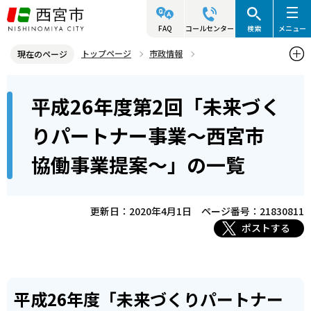
こ
の
FAQ
コールセンター
検索
メニュー
ペ
トップページ
市政情報
現在のページ
ー
参画と協働・市民活動
協働によるまちづくり
本
ジ
平成26年度第2回「未来づく
未来づくりパートナー事業（協働事業提案制度）
文
の
こ
先
平成26年度第2回「未来づくりパートナー事業～西宮市協働事業提案
りパートナー事業～西宮市
こ
～」の一覧
頭
協働事業提案～」の一覧
か
で
ら
す
更新日：2020年4月1日
ページ番号：21830811
ポストする
平成26年度「未来づくりパートナー