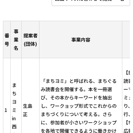
事
番
提案者
業
事業内容
号
(団体)
名
【提
「まちヨミ」と呼ばれる、まちぐる
読書
ま
み読書会を開催する。本を一冊選
ーマ
ち
び、その本からキーワードを抽出
ミュ
ヨ
生島
し、ワークョップ形式でこれからの
り、
1
ミ
正
まちづくりについて考える。さら
行、
in
に、参加者が小さいワークショップ
【市
西
を各地で開催できるように働きかけ
広報