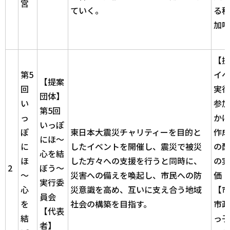
宮
ていく。
る積
加呼
【提
第5
イベ
【提案
回
実行
団体】
い
参加
第5回
っ
かけ
いっぽ
ぽ
東日本大震災チャリティーを目的と
作成
にほ～
に
したイベントを開催し、震災で被災
の配
心を結
ほ
した方々への支援を行うと同時に、
の実
2
ぼう～
～
災害への備えを喚起し、市民への防
価
実行委
心
災意識を高め、互いに支え合う地域
【市
員会
を
社会の構築を目指す。
市政
【代表
結
っ子
者】