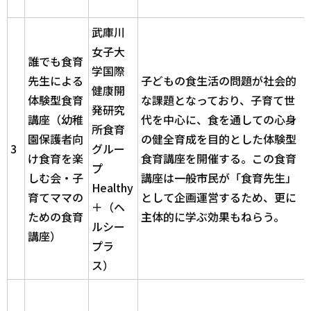
武庫川
女子大
誰でも食育
学国際
先生による
子どもの食生活の問題が社会的
健康開
体験型食育
な課題となっており、子育て世
発研究
講座（幼稚
代を中心に、食を通しての心身
所食育
園保護者向
の健全育成を目的とした体験型
3
グルー
け食育を楽
食育講座を開催する。この食育
プ
しむ会・子
講座は一般市民が「食育先生」
Healthy
育てママの
として企画運営するため、更に
＋（ヘ
ための食育
主体的に学ぶ効果もねらう。
ルシー
講座）
プラ
ス）