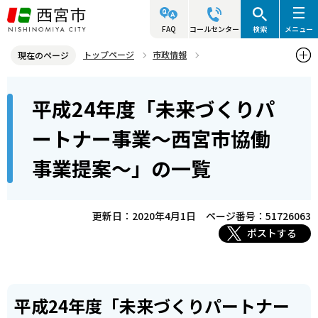
こ
の
FAQ
コールセンター
検索
メニュー
ペ
トップページ
市政情報
現在のページ
ー
参画と協働・市民活動
協働によるまちづくり
本
ジ
平成24年度「未来づくりパ
未来づくりパートナー事業（協働事業提案制度）
文
の
こ
先
平成24年度「未来づくりパートナー事業～西宮市協働事業提案～」
ートナー事業～西宮市協働
こ
の一覧
頭
事業提案～」の一覧
か
で
ら
す
更新日：2020年4月1日
ページ番号：51726063
ポストする
平成24年度「未来づくりパートナー