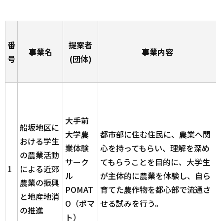
番
提案者
事業名
事業内容
号
(団体)
大手前
船坂地区に
大学農
都市部に住む住民に、農業へ関
おける学生
業体験
心を持ってもらい、理解を深め
の農業活動
サーク
てもらうことを目的に、大学生
1
による近郊
ル
が主体的に農業を体験し、自ら
農業の振興
POMAT
育てた農作物を都心部で流通さ
と地産地消
O（ポマ
せる試みを行う。
の推進
ト）