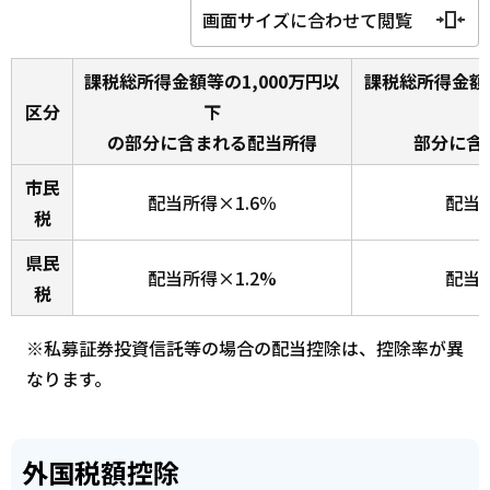
画面サイズに合わせて閲覧
課税総所得金額等の1,000万円以
課税総所得金額等
区分
下
の部分に含まれる配当所得
部分に含
市民
配当所得×1.6％
配当所
税
県民
配当所得×1.2%
配当所
税
※私募証券投資信託等の場合の配当控除は、控除率が異
なります。
外国税額控除