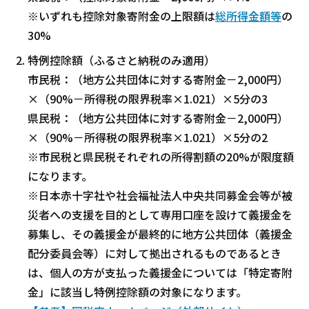
※いずれも控除対象寄附金の上限額は
総所得金額等
の
30%
特例控除額（ふるさと納税のみ適用）
市民税：（地方公共団体に対する寄附金－2,000円）
×（90%－所得税の限界税率×1.021）×5分の3
県民税：（地方公共団体に対する寄附金－2,000円）
×（90%－所得税の限界税率×1.021）×5分の2
※市民税と県民税それぞれの所得割額の20%が限度額
になります。
※日本赤十字社や社会福祉法人中央共同募金会等が被
災者への支援を目的として専用口座を設けて義援金を
募集し、その義援金が最終的に地方公共団体（義援金
配分委員会等）に対して拠出されるものであるとき
は、個人の方が支払った義援金については「特定寄附
金」に該当し特例控除額の対象になります。