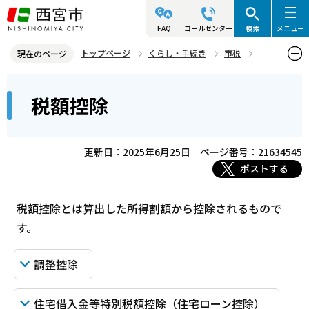
こ
の
FAQ
コールセンター
検索
メニュー
ペ
トップページ
くらし・手続き
市税
現在のページ
ー
個人市民税
基礎知識
税額控除
本
ジ
税額控除
文
の
こ
先
こ
頭
更新日：2025年6月25日
ページ番号：21634545
か
で
ポストする
ら
す
税額控除とは算出した所得割額から控除されるもので
す。
調整控除
住宅借入金等特別税額控除（住宅ローン控除）