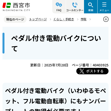
こ
の
FAQ
コールセンター
検索
メニュー
ペ
トップページ
くらし・手続き
市税
現在のページ
ー
軽自動車税
ペダル付き電動バイクについて
本
ジ
ペダル付き電動バイクについ
文
の
こ
先
て
こ
頭
か
で
ら
更新日：2025年7月28日
ページ番号：40403925
す
ポストする
ペダル付き電動バイク（いわゆるモペ
ット、フル電動自転車）にもナンバー